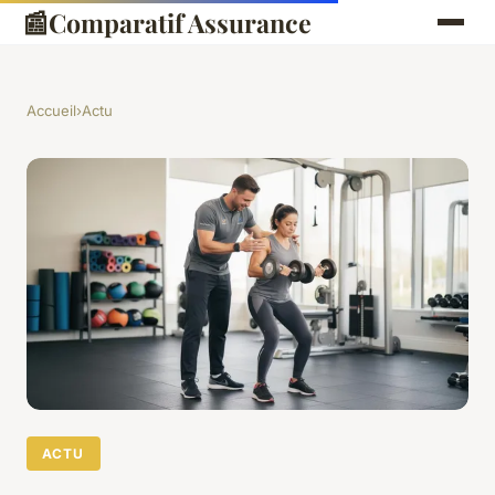
📰
Comparatif Assurance
Accueil
›
Actu
ACTU