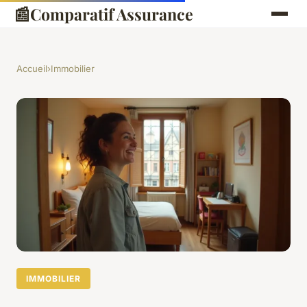
📰
Comparatif Assurance
Accueil
›
Immobilier
IMMOBILIER