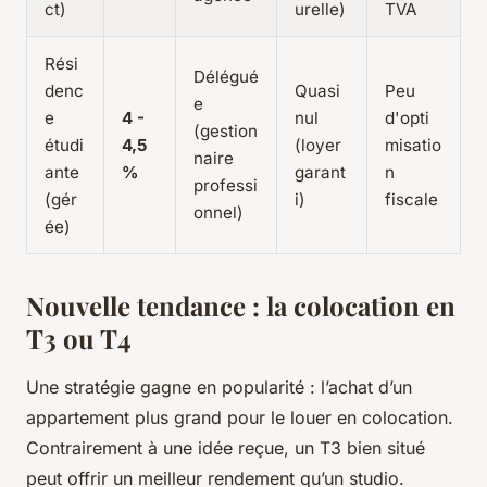
ct)
urelle)
TVA
Rési
Délégué
denc
Quasi
Peu
e
e
4 -
nul
d'opti
(gestion
étudi
4,5
(loyer
misatio
naire
ante
%
garant
n
professi
(gér
i)
fiscale
onnel)
ée)
Nouvelle tendance : la colocation en
T3 ou T4
Une stratégie gagne en popularité : l’achat d’un
appartement plus grand pour le louer en colocation.
Contrairement à une idée reçue, un T3 bien situé
peut offrir un meilleur rendement qu’un studio.