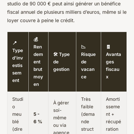
studio de 90 000 € peut ainsi générer un bénéfice
fiscal annuel de plusieurs milliers d’euros, même si le
loyer couvre à peine le crédit.
💰
📍
Ren
📉
🧾
Type
dem
🛠️ Type
Risque
Avanta
d'inv
ent
de
de
ges
estis
brut
gestion
vacan
fiscau
sem
moy
ce
x
ent
en
Studi
Très
Amorti
À gérer
o
faible
sseme
soi-
meu
5 -
(dema
nt +
même
blé
6 %
nde
récupé
ou via
(dire
struct
ration
agence